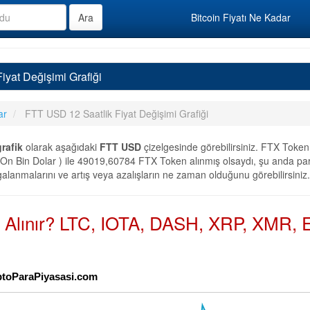
Bitcoin Fiyatı Ne Kadar
iyat Değişimi Grafiği
ar
FTT USD 12 Saatlik Fiyat Değişimi Grafiği
grafik
olarak aşağıdaki
FTT USD
çizelgesinde görebilirsiniz. FTX Toke
On Bin Dolar ) ile 49019,60784 FTX Token alınmış olsaydı, şu anda par
galanmalarını ve artış veya azalışların ne zaman olduğunu görebilirsiniz.
n Alınır? LTC, IOTA, DASH, XRP, XMR, E
riptoParaPiyasasi.com