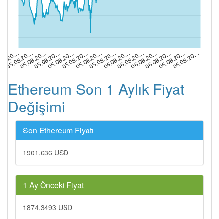
…
…
…
05.08.20…
05.08.20…
06.08.20…
06.08.20…
.08.20…
05.08.20…
05.08.20…
06.08.20…
06.08.20…
05.08.20…
05.08.20…
05.08.20…
06.08.20…
06.08.20…
Ethereum Son 1 Aylık Fiyat
Değişimi
Son Ethereum Fiyatı
1901,636 USD
1 Ay Önceki Fiyat
1874,3493 USD