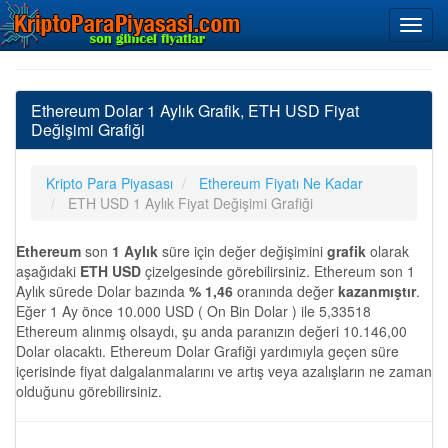
Ethereum Dolar 1 Aylık Grafik, ETH USD Fiyat
Değişimi Grafiği
Kripto Para Piyasası
Ethereum Fiyatı Ne Kadar
ETH USD 1 Aylık Fiyat Değişimi Grafiği
Ethereum
son
1 Aylık
süre için değer değişimini
grafik
olarak
aşağıdaki
ETH USD
çizelgesinde görebilirsiniz. Ethereum son 1
Aylık sürede Dolar bazında
% 1,46
oranında değer
kazanmıştır
.
Eğer 1 Ay önce 10.000 USD ( On Bin Dolar ) ile 5,33518
Ethereum alınmış olsaydı, şu anda paranızın değeri 10.146,00
Dolar olacaktı. Ethereum Dolar Grafiği yardımıyla geçen süre
içerisinde fiyat dalgalanmalarını ve artış veya azalışların ne zaman
olduğunu görebilirsiniz.