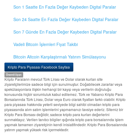
Son 1 Saatte En Fazla Değer Kaybeden Digital Paralar
Son 24 Saatte En Fazla Değer Kaybeden Digital Paralar
Son 7 Günde En Fazla Değer Kaybeden Digital Paralar
Vadeli Bitcoin İşlemleri Fiyat Takibi
Bitcoin Altcoin Karşılaştırmalı Yatırım Simülasyonu
Kripto Para Piyasası Facebook Sayfası
Önemli Uyarı
Kripto Paraların mevcut Türk Lirası ve Dolar olarak kurları site
ziyaretçilerimize sadece bilgi için sunulmuştur. Doğabilecek zararlar veya
spekülasyonlara ilişkin herhangi bir kayıp veya verilerin doğruluğu
konusunda hiçbir sorumluluk kabul edilemez. Türk ve Yabancı Kripto Para
Borsalarında Türk Lirası, Dolar veya Euro olarak fiyatları farklı olabilir. Kripto
para piyasası hakkında yeterli seviyede bilgi sahibi olmadan kripto para
piyasasında alım satım işlemlerini yapmamanızı tavsiye ederiz. Sitemiz bir
Kripto Para Borsası değildir, sadece kripto para kurları değerlerini
sunmaktayız. Verilen tanıtıcı bilgiler ışığında kripto para borsalarında işlem
yapmak tamamen ziyaretçinin kendi inisiatifindedir. Kripto Para Borsalarında
yatırım yapmak yüksek risk içermektedir.