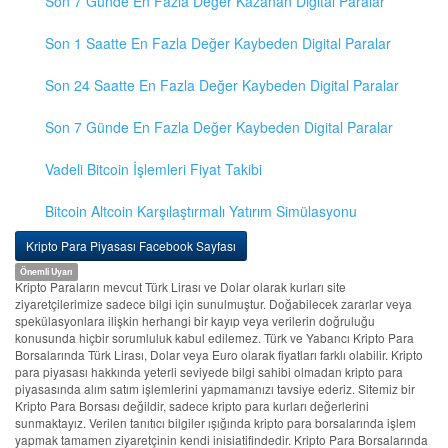
Son 7 Günde En Fazla Değer Kazanan Digital Paralar
Son 1 Saatte En Fazla Değer Kaybeden Digital Paralar
Son 24 Saatte En Fazla Değer Kaybeden Digital Paralar
Son 7 Günde En Fazla Değer Kaybeden Digital Paralar
Vadeli Bitcoin İşlemleri Fiyat Takibi
Bitcoin Altcoin Karşılaştırmalı Yatırım Simülasyonu
Kripto Para Piyasası Facebook Sayfası
Önemli Uyarı
Kripto Paraların mevcut Türk Lirası ve Dolar olarak kurları site
ziyaretçilerimize sadece bilgi için sunulmuştur. Doğabilecek zararlar veya
spekülasyonlara ilişkin herhangi bir kayıp veya verilerin doğruluğu
konusunda hiçbir sorumluluk kabul edilemez. Türk ve Yabancı Kripto Para
Borsalarında Türk Lirası, Dolar veya Euro olarak fiyatları farklı olabilir. Kripto
para piyasası hakkında yeterli seviyede bilgi sahibi olmadan kripto para
piyasasında alım satım işlemlerini yapmamanızı tavsiye ederiz. Sitemiz bir
Kripto Para Borsası değildir, sadece kripto para kurları değerlerini
sunmaktayız. Verilen tanıtıcı bilgiler ışığında kripto para borsalarında işlem
yapmak tamamen ziyaretçinin kendi inisiatifindedir. Kripto Para Borsalarında