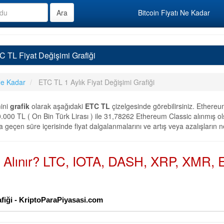
Bitcoin Fiyatı Ne Kadar
TC TL Fiyat Değişimi Grafiği
Ne Kadar
ETC TL 1 Aylık Fiyat Değişimi Grafiği
mini
grafik
olarak aşağıdaki
ETC TL
çizelgesinde görebilirsiniz. Ethereu
.000 TL ( On Bin Türk Lirası ) ile 31,78262 Ethereum Classic alınmış ol
a geçen süre içerisinde fiyat dalgalanmalarını ve artış veya azalışların
n Alınır? LTC, IOTA, DASH, XRP, XMR, E
afiği - KriptoParaPiyasasi.com