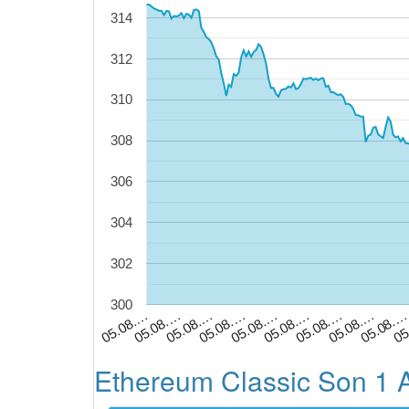
314
312
310
308
306
304
302
300
05.08.…
05.08.…
05
05.08.…
05.08.…
05.08.
05.08.…
05.08.…
05.08.…
05.08.…
Ethereum Classic Son 1 Ay