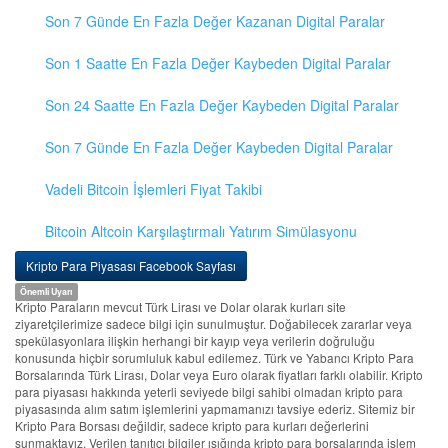
Son 7 Günde En Fazla Değer Kazanan Digital Paralar
Son 1 Saatte En Fazla Değer Kaybeden Digital Paralar
Son 24 Saatte En Fazla Değer Kaybeden Digital Paralar
Son 7 Günde En Fazla Değer Kaybeden Digital Paralar
Vadeli Bitcoin İşlemleri Fiyat Takibi
Bitcoin Altcoin Karşılaştırmalı Yatırım Simülasyonu
Kripto Para Piyasası Facebook Sayfası
Önemli Uyarı
Kripto Paraların mevcut Türk Lirası ve Dolar olarak kurları site
ziyaretçilerimize sadece bilgi için sunulmuştur. Doğabilecek zararlar veya
spekülasyonlara ilişkin herhangi bir kayıp veya verilerin doğruluğu
konusunda hiçbir sorumluluk kabul edilemez. Türk ve Yabancı Kripto Para
Borsalarında Türk Lirası, Dolar veya Euro olarak fiyatları farklı olabilir. Kripto
para piyasası hakkında yeterli seviyede bilgi sahibi olmadan kripto para
piyasasında alım satım işlemlerini yapmamanızı tavsiye ederiz. Sitemiz bir
Kripto Para Borsası değildir, sadece kripto para kurları değerlerini
sunmaktayız. Verilen tanıtıcı bilgiler ışığında kripto para borsalarında işlem