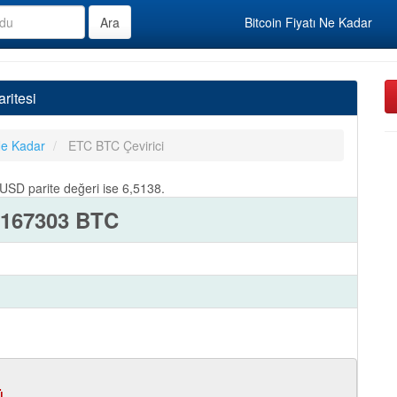
Bitcoin Fiyatı Ne Kadar
ritesi
Ne Kadar
ETC BTC Çevirici
D parite değeri ise 6,5138.
2167303 BTC
ü