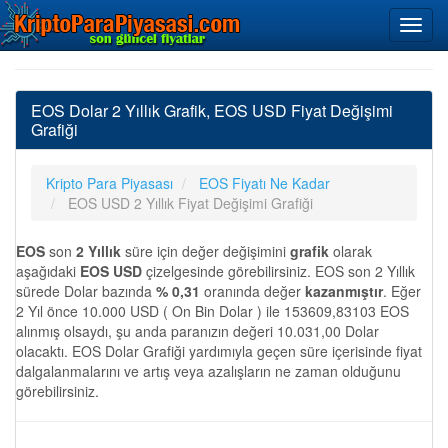
EOS Dolar 2 Yıllık Grafik, EOS USD Fiyat Değişimi
Grafiği
Kripto Para Piyasası
EOS Fiyatı Ne Kadar
EOS USD 2 Yıllık Fiyat Değişimi Grafiği
EOS
son
2 Yıllık
süre için değer değişimini
grafik
olarak
aşağıdaki
EOS USD
çizelgesinde görebilirsiniz. EOS son 2 Yıllık
sürede Dolar bazında
% 0,31
oranında değer
kazanmıştır
. Eğer
2 Yıl önce 10.000 USD ( On Bin Dolar ) ile 153609,83103 EOS
alınmış olsaydı, şu anda paranızın değeri 10.031,00 Dolar
olacaktı. EOS Dolar Grafiği yardımıyla geçen süre içerisinde fiyat
dalgalanmalarını ve artış veya azalışların ne zaman olduğunu
görebilirsiniz.