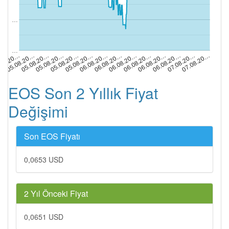
…
…
06.08.20…
05.08.20…
06.08.20…
05.08.20…
06.08.20…
.08.20…
06.08.20…
05.08.20…
07.08.20…
06.08.20…
06.08.20…
05.08.20…
07.08.20…
05.08.20…
EOS Son 2 Yıllık Fiyat
Değişimi
Son EOS Fiyatı
0,0653 USD
2 Yıl Önceki Fiyat
0,0651 USD