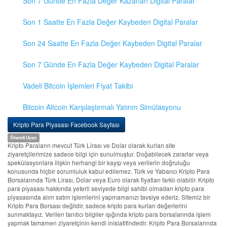
Son 7 Günde En Fazla Değer Kazanan Digital Paralar
Son 1 Saatte En Fazla Değer Kaybeden Digital Paralar
Son 24 Saatte En Fazla Değer Kaybeden Digital Paralar
Son 7 Günde En Fazla Değer Kaybeden Digital Paralar
Vadeli Bitcoin İşlemleri Fiyat Takibi
Bitcoin Altcoin Karşılaştırmalı Yatırım Simülasyonu
Kripto Para Piyasası Facebook Sayfası
Önemli Uyarı
Kripto Paraların mevcut Türk Lirası ve Dolar olarak kurları site
ziyaretçilerimize sadece bilgi için sunulmuştur. Doğabilecek zararlar veya
spekülasyonlara ilişkin herhangi bir kayıp veya verilerin doğruluğu
konusunda hiçbir sorumluluk kabul edilemez. Türk ve Yabancı Kripto Para
Borsalarında Türk Lirası, Dolar veya Euro olarak fiyatları farklı olabilir. Kripto
para piyasası hakkında yeterli seviyede bilgi sahibi olmadan kripto para
piyasasında alım satım işlemlerini yapmamanızı tavsiye ederiz. Sitemiz bir
Kripto Para Borsası değildir, sadece kripto para kurları değerlerini
sunmaktayız. Verilen tanıtıcı bilgiler ışığında kripto para borsalarında işlem
yapmak tamamen ziyaretçinin kendi inisiatifindedir. Kripto Para Borsalarında