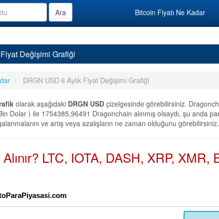
Bitcoin Fiyatı Ne Kadar
iyat Değişimi Grafiği
adar
DRGN USD 6 Aylık Fiyat Değişimi Grafiği
rafik
olarak aşağıdaki
DRGN USD
çizelgesinde görebilirsiniz. Dragonc
in Dolar ) ile 1754385,96491 Dragonchain alınmış olsaydı, şu anda par
galanmalarını ve artış veya azalışların ne zaman olduğunu görebilirsiniz.
n Alınır? LTC, IOTA, DASH, XRP, XMR, E
iptoParaPiyasasi.com