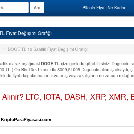
Bitcoin Fiyatı Ne Kadar
TL Fiyat Değişimi Grafiği
DOGE TL 12 Saatlik Fiyat Değişimi Grafiği
afik
olarak aşağıdaki
DOGE TL
çizelgesinde görebilirsiniz. Dogecoin s
0 TL ( On Bin Türk Lirası ) ile 3009,51005 Dogecoin alınmış olsaydı, şu
isinde fiyat dalgalanmalarını ve artış veya azalışların ne zaman olduğunu
n Alınır? LTC, IOTA, DASH, XRP, XMR, E
 - KriptoParaPiyasasi.com