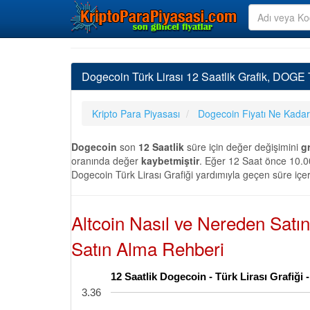
Dogecoin Türk Lirası 12 Saatlik Grafik, DOGE 
Kripto Para Piyasası
Dogecoin Fiyatı Ne Kadar
Dogecoin
son
12 Saatlik
süre için değer değişimini
gr
oranında değer
kaybetmiştir
. Eğer 12 Saat önce 10.00
Dogecoin Türk Lirası Grafiği yardımıyla geçen süre içer
Altcoin Nasıl ve Nereden Satı
Satın Alma Rehberi
12 Saatlik Dogecoin - Türk Lirası Grafiği
3.36