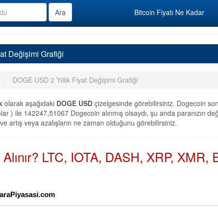
Bitcoin Fiyatı Ne Kadar
t Değişimi Grafiği
DOGE USD 2 Yıllık Fiyat Değişimi Grafiği
k
olarak aşağıdaki
DOGE USD
çizelgesinde görebilirsiniz. Dogecoin so
lar ) ile 142247,51067 Dogecoin alınmış olsaydı, şu anda paranızın değ
 ve artış veya azalışların ne zaman olduğunu görebilirsiniz.
n Alınır? LTC, IOTA, DASH, XRP, XMR, E
oParaPiyasasi.com