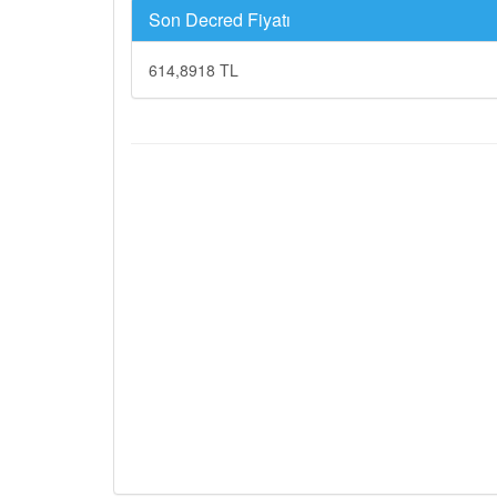
Son Decred Fiyatı
614,8918 TL