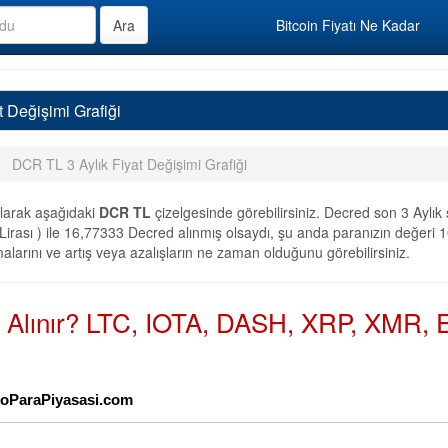
Bitcoin Fiyatı Ne Kadar
t Değişimi Grafiği
DCR TL 3 Aylık Fiyat Değişimi Grafiği
larak aşağıdaki
DCR TL
çizelgesinde görebilirsiniz. Decred son 3 Aylık
irası ) ile 16,77333 Decred alınmış olsaydı, şu anda paranızın değeri 10
alarını ve artış veya azalışların ne zaman olduğunu görebilirsiniz.
n Alınır? LTC, IOTA, DASH, XRP, XMR, E
iptoParaPiyasasi.com