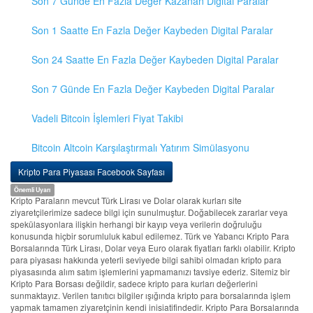
Son 7 Günde En Fazla Değer Kazanan Digital Paralar
Son 1 Saatte En Fazla Değer Kaybeden Digital Paralar
Son 24 Saatte En Fazla Değer Kaybeden Digital Paralar
Son 7 Günde En Fazla Değer Kaybeden Digital Paralar
Vadeli Bitcoin İşlemleri Fiyat Takibi
Bitcoin Altcoin Karşılaştırmalı Yatırım Simülasyonu
Kripto Para Piyasası Facebook Sayfası
Önemli Uyarı
Kripto Paraların mevcut Türk Lirası ve Dolar olarak kurları site
ziyaretçilerimize sadece bilgi için sunulmuştur. Doğabilecek zararlar veya
spekülasyonlara ilişkin herhangi bir kayıp veya verilerin doğruluğu
konusunda hiçbir sorumluluk kabul edilemez. Türk ve Yabancı Kripto Para
Borsalarında Türk Lirası, Dolar veya Euro olarak fiyatları farklı olabilir. Kripto
para piyasası hakkında yeterli seviyede bilgi sahibi olmadan kripto para
piyasasında alım satım işlemlerini yapmamanızı tavsiye ederiz. Sitemiz bir
Kripto Para Borsası değildir, sadece kripto para kurları değerlerini
sunmaktayız. Verilen tanıtıcı bilgiler ışığında kripto para borsalarında işlem
yapmak tamamen ziyaretçinin kendi inisiatifindedir. Kripto Para Borsalarında