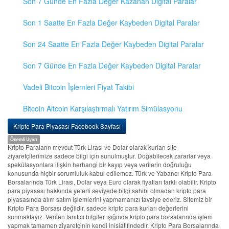
Son 7 Günde En Fazla Değer Kazanan Digital Paralar
Son 1 Saatte En Fazla Değer Kaybeden Digital Paralar
Son 24 Saatte En Fazla Değer Kaybeden Digital Paralar
Son 7 Günde En Fazla Değer Kaybeden Digital Paralar
Vadeli Bitcoin İşlemleri Fiyat Takibi
Bitcoin Altcoin Karşılaştırmalı Yatırım Simülasyonu
Kripto Para Piyasası Facebook Sayfası
Önemli Uyarı
Kripto Paraların mevcut Türk Lirası ve Dolar olarak kurları site
ziyaretçilerimize sadece bilgi için sunulmuştur. Doğabilecek zararlar veya
spekülasyonlara ilişkin herhangi bir kayıp veya verilerin doğruluğu
konusunda hiçbir sorumluluk kabul edilemez. Türk ve Yabancı Kripto Para
Borsalarında Türk Lirası, Dolar veya Euro olarak fiyatları farklı olabilir. Kripto
para piyasası hakkında yeterli seviyede bilgi sahibi olmadan kripto para
piyasasında alım satım işlemlerini yapmamanızı tavsiye ederiz. Sitemiz bir
Kripto Para Borsası değildir, sadece kripto para kurları değerlerini
sunmaktayız. Verilen tanıtıcı bilgiler ışığında kripto para borsalarında işlem
yapmak tamamen ziyaretçinin kendi inisiatifindedir. Kripto Para Borsalarında