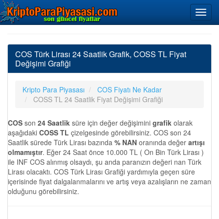
COS Türk Lirası 24 Saatlik Grafik, COSS TL Fiyat
Değişimi Grafiği
Kripto Para Piyasası
COS Fiyatı Ne Kadar
COSS TL 24 Saatlik Fiyat Değişimi Grafiği
COS
son
24 Saatlik
süre için değer değişimini
grafik
olarak
aşağıdaki
COSS TL
çizelgesinde görebilirsiniz. COS son 24
Saatlik sürede Türk Lirası bazında
% NAN
oranında değer
artışı
olmamıştır
. Eğer 24 Saat önce 10.000 TL ( On Bin Türk Lirası )
ile INF COS alınmış olsaydı, şu anda paranızın değeri nan Türk
Lirası olacaktı. COS Türk Lirası Grafiği yardımıyla geçen süre
içerisinde fiyat dalgalanmalarını ve artış veya azalışların ne zaman
olduğunu görebilirsiniz.