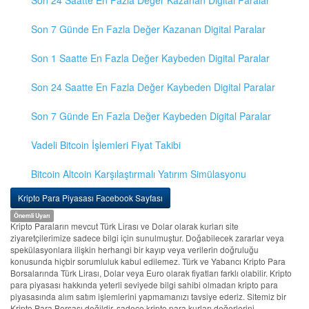
Son 24 Saatte En Fazla Değer Kazanan Digital Paralar
Son 7 Günde En Fazla Değer Kazanan Digital Paralar
Son 1 Saatte En Fazla Değer Kaybeden Digital Paralar
Son 24 Saatte En Fazla Değer Kaybeden Digital Paralar
Son 7 Günde En Fazla Değer Kaybeden Digital Paralar
Vadeli Bitcoin İşlemleri Fiyat Takibi
Bitcoin Altcoin Karşılaştırmalı Yatırım Simülasyonu
Kripto Para Piyasası Facebook Sayfası
Önemli Uyarı
Kripto Paraların mevcut Türk Lirası ve Dolar olarak kurları site
ziyaretçilerimize sadece bilgi için sunulmuştur. Doğabilecek zararlar veya
spekülasyonlara ilişkin herhangi bir kayıp veya verilerin doğruluğu
konusunda hiçbir sorumluluk kabul edilemez. Türk ve Yabancı Kripto Para
Borsalarında Türk Lirası, Dolar veya Euro olarak fiyatları farklı olabilir. Kripto
para piyasası hakkında yeterli seviyede bilgi sahibi olmadan kripto para
piyasasında alım satım işlemlerini yapmamanızı tavsiye ederiz. Sitemiz bir
Kripto Para Borsası değildir, sadece kripto para kurları değerlerini