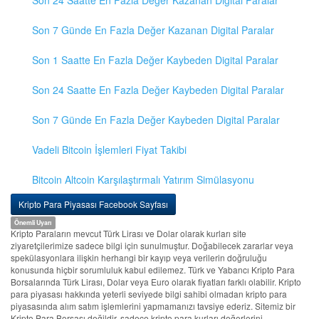
Son 24 Saatte En Fazla Değer Kazanan Digital Paralar
Son 7 Günde En Fazla Değer Kazanan Digital Paralar
Son 1 Saatte En Fazla Değer Kaybeden Digital Paralar
Son 24 Saatte En Fazla Değer Kaybeden Digital Paralar
Son 7 Günde En Fazla Değer Kaybeden Digital Paralar
Vadeli Bitcoin İşlemleri Fiyat Takibi
Bitcoin Altcoin Karşılaştırmalı Yatırım Simülasyonu
Kripto Para Piyasası Facebook Sayfası
Önemli Uyarı
Kripto Paraların mevcut Türk Lirası ve Dolar olarak kurları site
ziyaretçilerimize sadece bilgi için sunulmuştur. Doğabilecek zararlar veya
spekülasyonlara ilişkin herhangi bir kayıp veya verilerin doğruluğu
konusunda hiçbir sorumluluk kabul edilemez. Türk ve Yabancı Kripto Para
Borsalarında Türk Lirası, Dolar veya Euro olarak fiyatları farklı olabilir. Kripto
para piyasası hakkında yeterli seviyede bilgi sahibi olmadan kripto para
piyasasında alım satım işlemlerini yapmamanızı tavsiye ederiz. Sitemiz bir
Kripto Para Borsası değildir, sadece kripto para kurları değerlerini