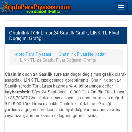
Chainlink Türk Lirası 24 Saatlik Grafik, LINK TL Fiyat
Değişimi Grafiği
Kripto Para Piyasası
Chainlink Fiyatı Ne Kadar
LINK TL 24 Saatlik Fiyat Değişimi Grafiği
Chainlink
son
24 Saatlik
süre için değer değişimini
grafik
olarak
aşağıdaki
LINK TL
çizelgesinde görebilirsiniz. Chainlink son 24
Saatlik sürede Türk Lirası bazında
% -0,85
oranında değer
kaybetmiştir
. Eğer 24 Saat önce 10.000 TL ( On Bin Türk Lirası )
ile 25,70327 Chainlink alınmış olsaydı, şu anda paranızın değeri
9.915,00 Türk Lirası olacaktı. Chainlink Türk Lirası Grafiği
yardımıyla geçen süre içerisinde fiyat dalgalanmalarını ve artış
veya azalışların ne zaman olduğunu görebilirsiniz.