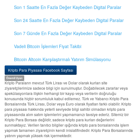
Son 1 Saatte En Fazla Değer Kaybeden Digital Paralar
Son 24 Saatte En Fazla Değer Kaybeden Digital Paralar
Son 7 Günde En Fazla Değer Kaybeden Digital Paralar
Vadeli Bitcoin İşlemleri Fiyat Takibi
Bitcoin Altcoin Karşılaştırmalı Yatırım Simülasyonu
Kripto Para Piyasası Facebook Sayfası
Önemli Uyarı
Kripto Paraların mevcut Türk Lirası ve Dolar olarak kurları site
ziyaretçilerimize sadece bilgi için sunulmuştur. Doğabilecek zararlar veya
spekülasyonlara ilişkin herhangi bir kayıp veya verilerin doğruluğu
konusunda hiçbir sorumluluk kabul edilemez. Türk ve Yabancı Kripto Para
Borsalarında Türk Lirası, Dolar veya Euro olarak fiyatları farklı olabilir. Kripto
para piyasası hakkında yeterli seviyede bilgi sahibi olmadan kripto para
piyasasında alım satım işlemlerini yapmamanızı tavsiye ederiz. Sitemiz bir
Kripto Para Borsası değildir, sadece kripto para kurları değerlerini
sunmaktayız. Verilen tanıtıcı bilgiler ışığında kripto para borsalarında işlem
yapmak tamamen ziyaretçinin kendi inisiatifindedir. Kripto Para Borsalarında
yatırım yapmak yüksek risk içermektedir.