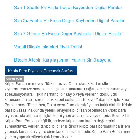
Son 1 Saatte En Fazla Değer Kaybeden Digital Paralar
Son 24 Saatte En Fazla Değer Kaybeden Digital Paralar
Son 7 Günde En Fazla Değer Kaybeden Digital Paralar
Vadeli Bitcoin İşlemleri Fiyat Takibi
Bitcoin Altcoin Karşılaştırmalı Yatırım Simülasyonu
Kripto Para Piyasası Facebook Sayfası
Önemli Uyarı
Kripto Paraların mevcut Türk Lirası ve Dolar olarak kurları site
ziyaretçilerimize sadece bilgi için sunulmuştur. Doğabilecek zararlar veya
spekülasyonlara ilişkin herhangi bir kayıp veya verilerin doğruluğu
konusunda hiçbir sorumluluk kabul edilemez. Türk ve Yabancı Kripto Para
Borsalarında Türk Lirası, Dolar veya Euro olarak fiyatları farklı olabilir. Kripto
para piyasası hakkında yeterli seviyede bilgi sahibi olmadan kripto para
piyasasında alım satım işlemlerini yapmamanızı tavsiye ederiz. Sitemiz bir
Kripto Para Borsası değildir, sadece kripto para kurları değerlerini
sunmaktayız. Verilen tanıtıcı bilgiler ışığında kripto para borsalarında işlem
yapmak tamamen ziyaretçinin kendi inisiatifindedir. Kripto Para Borsalarında
yatırım yapmak yüksek risk içermektedir.