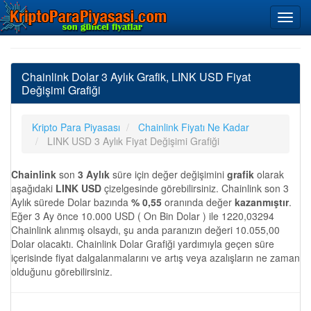
Chainlink Dolar 3 Aylık Grafik, LINK USD Fiyat
Değişimi Grafiği
Kripto Para Piyasası
Chainlink Fiyatı Ne Kadar
LINK USD 3 Aylık Fiyat Değişimi Grafiği
Chainlink
son
3 Aylık
süre için değer değişimini
grafik
olarak
aşağıdaki
LINK USD
çizelgesinde görebilirsiniz. Chainlink son 3
Aylık sürede Dolar bazında
% 0,55
oranında değer
kazanmıştır
.
Eğer 3 Ay önce 10.000 USD ( On Bin Dolar ) ile 1220,03294
Chainlink alınmış olsaydı, şu anda paranızın değeri 10.055,00
Dolar olacaktı. Chainlink Dolar Grafiği yardımıyla geçen süre
içerisinde fiyat dalgalanmalarını ve artış veya azalışların ne zaman
olduğunu görebilirsiniz.