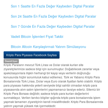
Son 1 Saatte En Fazla Değer Kaybeden Digital Paralar
Son 24 Saatte En Fazla Değer Kaybeden Digital Paralar
Son 7 Günde En Fazla Değer Kaybeden Digital Paralar
Vadeli Bitcoin İşlemleri Fiyat Takibi
Bitcoin Altcoin Karşılaştırmalı Yatırım Simülasyonu
Kripto Para Piyasası Facebook Sayfası
Önemli Uyarı
Kripto Paraların mevcut Türk Lirası ve Dolar olarak kurları site
ziyaretçilerimize sadece bilgi için sunulmuştur. Doğabilecek zararlar veya
spekülasyonlara ilişkin herhangi bir kayıp veya verilerin doğruluğu
konusunda hiçbir sorumluluk kabul edilemez. Türk ve Yabancı Kripto Para
Borsalarında Türk Lirası, Dolar veya Euro olarak fiyatları farklı olabilir. Kripto
para piyasası hakkında yeterli seviyede bilgi sahibi olmadan kripto para
piyasasında alım satım işlemlerini yapmamanızı tavsiye ederiz. Sitemiz bir
Kripto Para Borsası değildir, sadece kripto para kurları değerlerini
sunmaktayız. Verilen tanıtıcı bilgiler ışığında kripto para borsalarında işlem
yapmak tamamen ziyaretçinin kendi inisiatifindedir. Kripto Para Borsalarında
yatırım yapmak yüksek risk içermektedir.