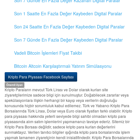
Son 7 Günde En Fazla Değer Kazanan Digital Paralar
Son 1 Saatte En Fazla Değer Kaybeden Digital Paralar
Son 24 Saatte En Fazla Değer Kaybeden Digital Paralar
Son 7 Günde En Fazla Değer Kaybeden Digital Paralar
Vadeli Bitcoin İşlemleri Fiyat Takibi
Bitcoin Altcoin Karşılaştırmalı Yatırım Simülasyonu
Kripto Para Piyasası Facebook Sayfası
Önemli Uyarı
Kripto Paraların mevcut Türk Lirası ve Dolar olarak kurları site
ziyaretçilerimize sadece bilgi için sunulmuştur. Doğabilecek zararlar veya
spekülasyonlara ilişkin herhangi bir kayıp veya verilerin doğruluğu
konusunda hiçbir sorumluluk kabul edilemez. Türk ve Yabancı Kripto Para
Borsalarında Türk Lirası, Dolar veya Euro olarak fiyatları farklı olabilir. Kripto
para piyasası hakkında yeterli seviyede bilgi sahibi olmadan kripto para
piyasasında alım satım işlemlerini yapmamanızı tavsiye ederiz. Sitemiz bir
Kripto Para Borsası değildir, sadece kripto para kurları değerlerini
sunmaktayız. Verilen tanıtıcı bilgiler ışığında kripto para borsalarında işlem
yapmak tamamen ziyaretçinin kendi inisiatifindedir. Kripto Para Borsalarında