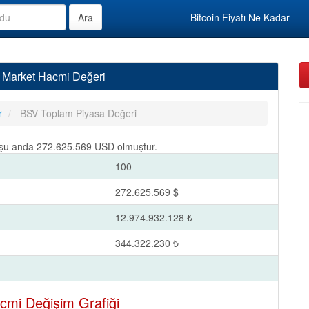
Bitcoin Fiyatı Ne Kadar
 Market Hacmi Değeri
r
BSV Toplam Piyasa Değeri
i şu anda 272.625.569 USD olmuştur.
100
272.625.569 $
12.974.932.128 ₺
344.322.230 ₺
cmi Değişim Grafiği