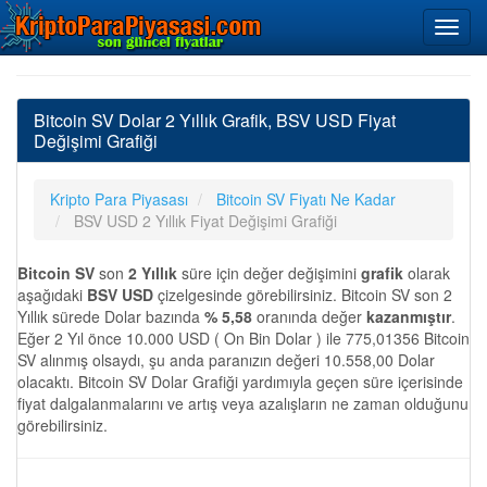
Bitcoin SV Dolar 2 Yıllık Grafik, BSV USD Fiyat
Değişimi Grafiği
Kripto Para Piyasası
Bitcoin SV Fiyatı Ne Kadar
BSV USD 2 Yıllık Fiyat Değişimi Grafiği
Bitcoin SV
son
2 Yıllık
süre için değer değişimini
grafik
olarak
aşağıdaki
BSV USD
çizelgesinde görebilirsiniz. Bitcoin SV son 2
Yıllık sürede Dolar bazında
% 5,58
oranında değer
kazanmıştır
.
Eğer 2 Yıl önce 10.000 USD ( On Bin Dolar ) ile 775,01356 Bitcoin
SV alınmış olsaydı, şu anda paranızın değeri 10.558,00 Dolar
olacaktı. Bitcoin SV Dolar Grafiği yardımıyla geçen süre içerisinde
fiyat dalgalanmalarını ve artış veya azalışların ne zaman olduğunu
görebilirsiniz.