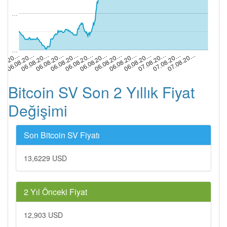
…
…
06.08.20…
07.08.20…
06.08.20…
07.08.20…
06.08.20…
.08.20…
06.08.20…
06.08.20…
06.08.20…
06.08.20…
06.08.20…
06.08.20…
07.08.20…
Bitcoin SV Son 2 Yıllık Fiyat
Değişimi
Son Bitcoin SV Fiyatı
13,6229 USD
2 Yıl Önceki Fiyat
12,903 USD