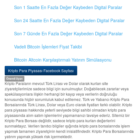
Son 1 Saatte En Fazla Değer Kaybeden Digital Paralar
Son 24 Saatte En Fazla Değer Kaybeden Digital Paralar
Son 7 Günde En Fazla Değer Kaybeden Digital Paralar
Vadeli Bitcoin İşlemleri Fiyat Takibi
Bitcoin Altcoin Karşılaştırmalı Yatırım Simülasyonu
Kripto Para Piyasası Facebook Sayfası
Önemli Uyarı
Kripto Paraların mevcut Türk Lirası ve Dolar olarak kurları site
ziyaretçilerimize sadece bilgi için sunulmuştur. Doğabilecek zararlar veya
spekülasyonlara ilişkin herhangi bir kayıp veya verilerin doğruluğu
konusunda hiçbir sorumluluk kabul edilemez. Türk ve Yabancı Kripto Para
Borsalarında Türk Lirası, Dolar veya Euro olarak fiyatları farklı olabilir. Kripto
para piyasası hakkında yeterli seviyede bilgi sahibi olmadan kripto para
piyasasında alım satım işlemlerini yapmamanızı tavsiye ederiz. Sitemiz bir
Kripto Para Borsası değildir, sadece kripto para kurları değerlerini
sunmaktayız. Verilen tanıtıcı bilgiler ışığında kripto para borsalarında işlem
yapmak tamamen ziyaretçinin kendi inisiatifindedir. Kripto Para Borsalarında
yatırım yapmak yüksek risk içermektedir.