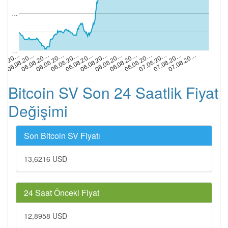
…
…
06.08.20…
07.08.20…
06.08.20…
07.08.20…
06.08.20…
.08.20…
06.08.20…
06.08.20…
06.08.20…
06.08.20…
06.08.20…
06.08.20…
07.08.20…
Bitcoin SV Son 24 Saatlik Fiyat
Değişimi
Son Bitcoin SV Fiyatı
13,6216 USD
24 Saat Önceki Fiyat
12,8958 USD