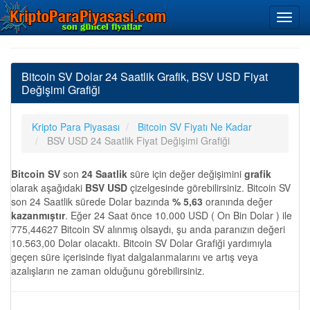
Bitcoin SV Dolar 24 Saatlik Grafik, BSV USD Fiyat
Değişimi Grafiği
Kripto Para Piyasası
Bitcoin SV Fiyatı Ne Kadar
BSV USD 24 Saatlik Fiyat Değişimi Grafiği
Bitcoin SV
son
24 Saatlik
süre için değer değişimini
grafik
olarak aşağıdaki
BSV USD
çizelgesinde görebilirsiniz. Bitcoin SV
son 24 Saatlik sürede Dolar bazında
% 5,63
oranında değer
kazanmıştır
. Eğer 24 Saat önce 10.000 USD ( On Bin Dolar ) ile
775,44627 Bitcoin SV alınmış olsaydı, şu anda paranızın değeri
10.563,00 Dolar olacaktı. Bitcoin SV Dolar Grafiği yardımıyla
geçen süre içerisinde fiyat dalgalanmalarını ve artış veya
azalışların ne zaman olduğunu görebilirsiniz.