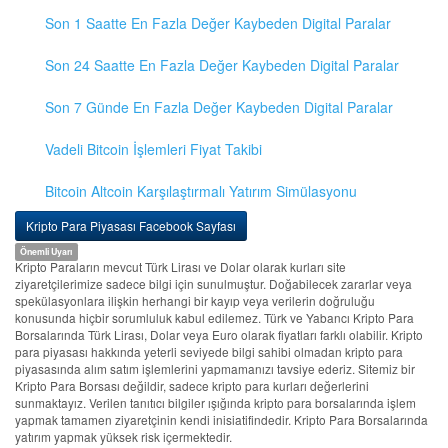
Son 1 Saatte En Fazla Değer Kaybeden Digital Paralar
Son 24 Saatte En Fazla Değer Kaybeden Digital Paralar
Son 7 Günde En Fazla Değer Kaybeden Digital Paralar
Vadeli Bitcoin İşlemleri Fiyat Takibi
Bitcoin Altcoin Karşılaştırmalı Yatırım Simülasyonu
Kripto Para Piyasası Facebook Sayfası
Önemli Uyarı
Kripto Paraların mevcut Türk Lirası ve Dolar olarak kurları site
ziyaretçilerimize sadece bilgi için sunulmuştur. Doğabilecek zararlar veya
spekülasyonlara ilişkin herhangi bir kayıp veya verilerin doğruluğu
konusunda hiçbir sorumluluk kabul edilemez. Türk ve Yabancı Kripto Para
Borsalarında Türk Lirası, Dolar veya Euro olarak fiyatları farklı olabilir. Kripto
para piyasası hakkında yeterli seviyede bilgi sahibi olmadan kripto para
piyasasında alım satım işlemlerini yapmamanızı tavsiye ederiz. Sitemiz bir
Kripto Para Borsası değildir, sadece kripto para kurları değerlerini
sunmaktayız. Verilen tanıtıcı bilgiler ışığında kripto para borsalarında işlem
yapmak tamamen ziyaretçinin kendi inisiatifindedir. Kripto Para Borsalarında
yatırım yapmak yüksek risk içermektedir.