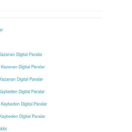
ar
azanan Digital Paralar
Kazanan Digital Paralar
azanan Digital Paralar
aybeden Digital Paralar
Kaybeden Digital Paralar
aybeden Digital Paralar
kibi