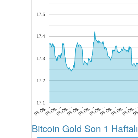
17.5
17.4
17.3
17.2
17.1
05
05.08.…
05.08.…
05.08.…
05.08.…
05.08.…
05.08.…
05.08.
05.08.…
05.08.…
Bitcoin Gold Son 1 Haftalı