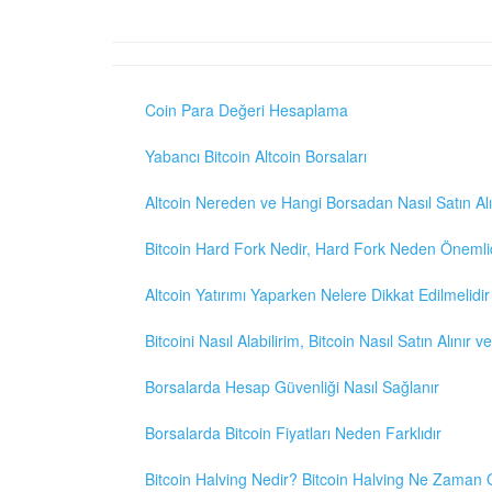
Coin Para Değeri Hesaplama
Yabancı Bitcoin Altcoin Borsaları
Altcoin Nereden ve Hangi Borsadan Nasıl Satın Alı
Bitcoin Hard Fork Nedir, Hard Fork Neden Önemli
Altcoin Yatırımı Yaparken Nelere Dikkat Edilmelidir
Bitcoini Nasıl Alabilirim, Bitcoin Nasıl Satın Alınır v
Borsalarda Hesap Güvenliği Nasıl Sağlanır
Borsalarda Bitcoin Fiyatları Neden Farklıdır
Bitcoin Halving Nedir? Bitcoin Halving Ne Zaman