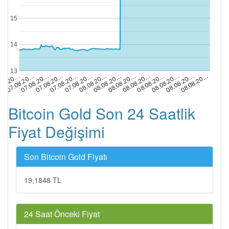
15
14
13
07.08.20…
07.08.20…
08.08.20…
08.08.20…
.08.20…
07.08.20…
08.08.20…
08.08.20…
08.08.20…
07.08.20…
07.08.20…
08.08.20…
08.08.20…
08.08.20…
Bitcoin Gold Son 24 Saatlik
Fiyat Değişimi
Son Bitcoin Gold Fiyatı
19,1848 TL
24 Saat Önceki Fiyat