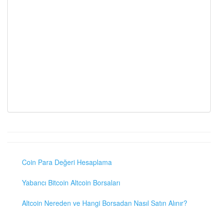
Coin Para Değeri Hesaplama
Yabancı Bitcoin Altcoin Borsaları
Altcoin Nereden ve Hangi Borsadan Nasıl Satın Alınır?