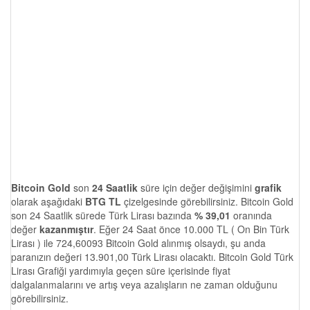
Bitcoin Gold
son
24 Saatlik
süre için değer değişimini
grafik
olarak aşağıdaki
BTG TL
çizelgesinde görebilirsiniz. Bitcoin Gold
son 24 Saatlik sürede Türk Lirası bazında
% 39,01
oranında
değer
kazanmıştır
. Eğer 24 Saat önce 10.000 TL ( On Bin Türk
Lirası ) ile 724,60093 Bitcoin Gold alınmış olsaydı, şu anda
paranızın değeri 13.901,00 Türk Lirası olacaktı. Bitcoin Gold Türk
Lirası Grafiği yardımıyla geçen süre içerisinde fiyat
dalgalanmalarını ve artış veya azalışların ne zaman olduğunu
görebilirsiniz.