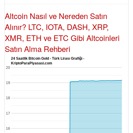
Altcoin Nasıl ve Nereden Satın
Alınır? LTC, IOTA, DASH, XRP,
XMR, ETH ve ETC Gibi Altcoinleri
Satın Alma Rehberi
24 Saatlik Bitcoin Gold - Türk Lirası Grafiği -
KriptoParaPiyasasi.com
20
19
18
17
16