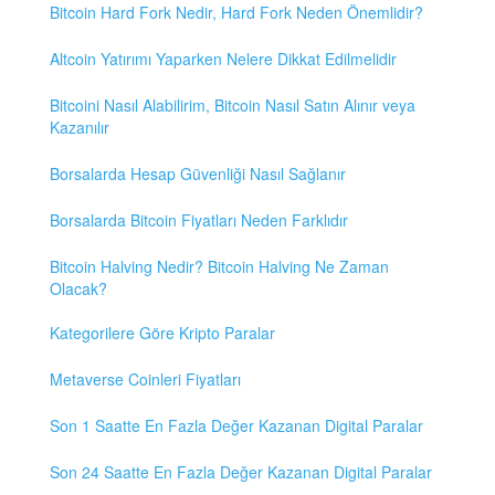
Bitcoin Hard Fork Nedir, Hard Fork Neden Önemlidir?
Altcoin Yatırımı Yaparken Nelere Dikkat Edilmelidir
Bitcoini Nasıl Alabilirim, Bitcoin Nasıl Satın Alınır veya
Kazanılır
Borsalarda Hesap Güvenliği Nasıl Sağlanır
Borsalarda Bitcoin Fiyatları Neden Farklıdır
Bitcoin Halving Nedir? Bitcoin Halving Ne Zaman
Olacak?
Kategorilere Göre Kripto Paralar
Metaverse Coinleri Fiyatları
Son 1 Saatte En Fazla Değer Kazanan Digital Paralar
Son 24 Saatte En Fazla Değer Kazanan Digital Paralar