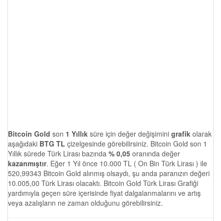
Bitcoin Gold
son
1 Yıllık
süre için değer değişimini
grafik
olarak
aşağıdaki
BTG TL
çizelgesinde görebilirsiniz. Bitcoin Gold son 1
Yıllık sürede Türk Lirası bazında
% 0,05
oranında değer
kazanmıştır
. Eğer 1 Yıl önce 10.000 TL ( On Bin Türk Lirası ) ile
520,99343 Bitcoin Gold alınmış olsaydı, şu anda paranızın değeri
10.005,00 Türk Lirası olacaktı. Bitcoin Gold Türk Lirası Grafiği
yardımıyla geçen süre içerisinde fiyat dalgalanmalarını ve artış
veya azalışların ne zaman olduğunu görebilirsiniz.