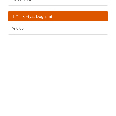
1 Yıllık Fiyat Değişimi
% 0,05