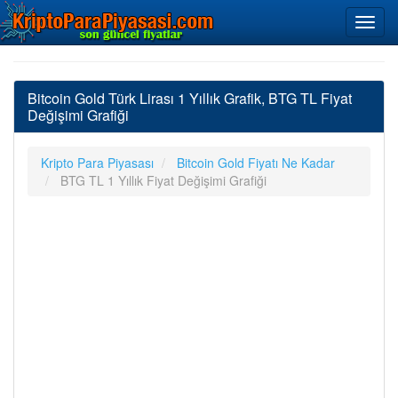
Bitcoin Gold Türk Lirası 1 Yıllık Grafik, BTG TL Fiyat
Değişimi Grafiği
Kripto Para Piyasası
Bitcoin Gold Fiyatı Ne Kadar
BTG TL 1 Yıllık Fiyat Değişimi Grafiği