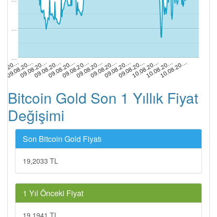
…
…
09.08.20…
10.08.20…
09.08.20…
10.08.20…
09.08.20…
.08.20…
09.08.20…
09.08.20…
09.08.20…
09.08.20…
09.08.20…
09.08.20…
10.08.20…
Bitcoin Gold Son 1 Yıllık Fiyat
Değişimi
Son Bitcoin Gold Fiyatı
19,2033 TL
1 Yıl Önceki Fiyat
19,1941 TL