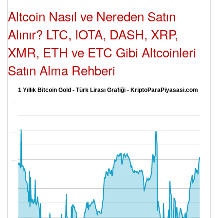
Altcoin Nasıl ve Nereden Satın
Alınır? LTC, IOTA, DASH, XRP,
XMR, ETH ve ETC Gibi Altcoinleri
Satın Alma Rehberi
1 Yıllık Bitcoin Gold - Türk Lirası Grafiği - KriptoParaPiyasasi.com
…
…
…
…
…