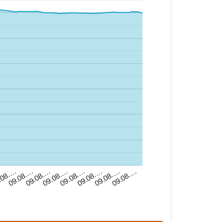
09.08.…
09.08.…
09.08.…
.08.…
09.08.…
09.08.…
…
09.08.…
09.08.…