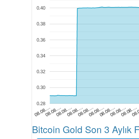
0.40
0.38
0.36
0.34
0.32
0.30
0.28
08.08.…
08.08.…
08.
08.08.…
08.08.…
08.08.…
08.08.…
08.08.…
08.08.…
08.08.…
Bitcoin Gold Son 3 Aylık 