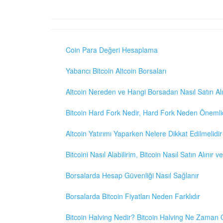
Coin Para Değeri Hesaplama
Yabancı Bitcoin Altcoin Borsaları
Altcoin Nereden ve Hangi Borsadan Nasıl Satın Alı
Bitcoin Hard Fork Nedir, Hard Fork Neden Önemli
Altcoin Yatırımı Yaparken Nelere Dikkat Edilmelidir
Bitcoini Nasıl Alabilirim, Bitcoin Nasıl Satın Alınır v
Borsalarda Hesap Güvenliği Nasıl Sağlanır
Borsalarda Bitcoin Fiyatları Neden Farklıdır
Bitcoin Halving Nedir? Bitcoin Halving Ne Zaman