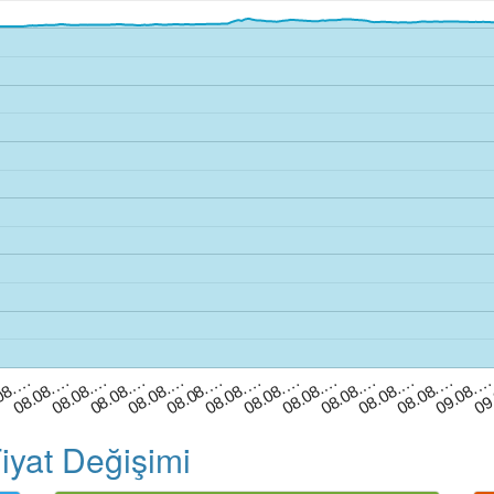
08.08.…
08.08.…
08.08.…
08.…
09
08.08.…
08.08.…
08.08.…
09.08.
08.08.…
08.08.…
08.08.…
08.08.…
08.08.…
Fiyat Değişimi