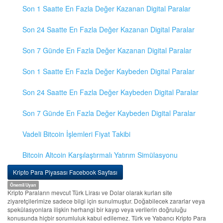
Son 1 Saatte En Fazla Değer Kazanan Digital Paralar
Son 24 Saatte En Fazla Değer Kazanan Digital Paralar
Son 7 Günde En Fazla Değer Kazanan Digital Paralar
Son 1 Saatte En Fazla Değer Kaybeden Digital Paralar
Son 24 Saatte En Fazla Değer Kaybeden Digital Paralar
Son 7 Günde En Fazla Değer Kaybeden Digital Paralar
Vadeli Bitcoin İşlemleri Fiyat Takibi
Bitcoin Altcoin Karşılaştırmalı Yatırım Simülasyonu
Kripto Para Piyasası Facebook Sayfası
Önemli Uyarı
Kripto Paraların mevcut Türk Lirası ve Dolar olarak kurları site
ziyaretçilerimize sadece bilgi için sunulmuştur. Doğabilecek zararlar veya
spekülasyonlara ilişkin herhangi bir kayıp veya verilerin doğruluğu
konusunda hiçbir sorumluluk kabul edilemez. Türk ve Yabancı Kripto Para