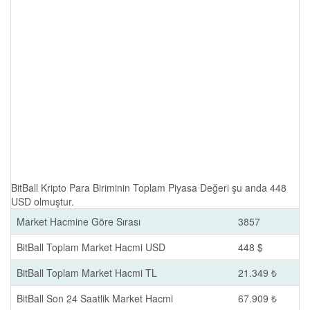
BitBall Kripto Para Biriminin Toplam Piyasa Değeri şu anda 448
USD olmuştur.
Market Hacmine Göre Sırası
3857
BitBall Toplam Market Hacmi USD
448 $
BitBall Toplam Market Hacmi TL
21.349 ₺
BitBall Son 24 Saatlik Market Hacmi
67.909 ₺