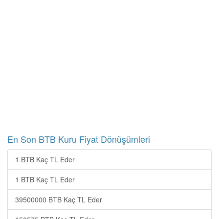
En Son BTB Kuru Fiyat Dönüşümleri
1 BTB Kaç TL Eder
1 BTB Kaç TL Eder
39500000 BTB Kaç TL Eder