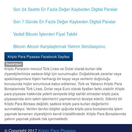
Son 24 Saatte En Fazla Değer Kaybeden Digital Paralar
Son 7 Günde En Fazla Değer Kaybeden Digital Paralar
Vadeli Bitcoin İşlemleri Fiyat Takibi
Bitcoin Altcoin Karşılaştırmalı Yatırım Simülasyonu
Kripto Para Piyasası Facebook Sayfası
Önemli Uyarı
Kripto Paraların mevcut Türk Lirası ve Dolar olarak kurları site
ziyaretçilerimize sadece bilgi için sunulmuştur. Doğabilecek zararlar veya
spekülasyonlara ilişkin herhangi bir kayıp veya verilerin doğruluğu
konusunda hiçbir sorumluluk kabul edilemez. Türk ve Yabancı Kripto Para
Borsalarında Türk Lirası, Dolar veya Euro olarak fiyatları farklı olabilir. Kripto
para piyasası hakkında yeterli seviyede bilgi sahibi olmadan kripto para
piyasasında alım satım işlemlerini yapmamanızı tavsiye ederiz. Sitemiz bir
Kripto Para Borsası değildir, sadece kripto para kurları değerlerini
sunmaktayız. Verilen tanıtıcı bilgiler ışığında kripto para borsalarında işlem
yapmak tamamen ziyaretçinin kendi inisiatifindedir. Kripto Para Borsalarında
yatırım yapmak yüksek risk içermektedir.
© Copyright 2017
Kripto Para Piyasası