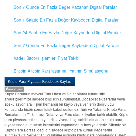
Son 7 Günde En Fazla Değer Kazanan Digital Paralar
Son 1 Saatte En Fazla Değer Kaybeden Digital Paralar
Son 24 Saatte En Fazla Değer Kaybeden Digital Paralar
Son 7 Günde En Fazla Değer Kaybeden Digital Paralar
Vadeli Bitcoin İşlemleri Fiyat Takibi
Bitcoin Altcoin Karşılaştırmalı Yatırım Simülasyonu
Kripto Para Piyasası Facebook Sayfası
Önemli Uyarı
Kripto Paraların mevcut Türk Lirası ve Dolar olarak kurları site
ziyaretçilerimize sadece bilgi için sunulmuştur. Doğabilecek zararlar veya
spekülasyonlara ilişkin herhangi bir kayıp veya verilerin doğruluğu
konusunda hiçbir sorumluluk kabul edilemez. Türk ve Yabancı Kripto Para
Borsalarında Türk Lirası, Dolar veya Euro olarak fiyatları farklı olabilir. Kripto
para piyasası hakkında yeterli seviyede bilgi sahibi olmadan kripto para
piyasasında alım satım işlemlerini yapmamanızı tavsiye ederiz. Sitemiz bir
Kripto Para Borsası değildir, sadece kripto para kurları değerlerini
sunmaktayız. Verilen tanıtıcı bilgiler ışığında kripto para borsalarında işlem