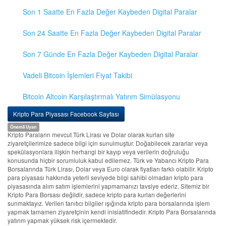
Son 1 Saatte En Fazla Değer Kaybeden Digital Paralar
Son 24 Saatte En Fazla Değer Kaybeden Digital Paralar
Son 7 Günde En Fazla Değer Kaybeden Digital Paralar
Vadeli Bitcoin İşlemleri Fiyat Takibi
Bitcoin Altcoin Karşılaştırmalı Yatırım Simülasyonu
Kripto Para Piyasası Facebook Sayfası
Önemli Uyarı
Kripto Paraların mevcut Türk Lirası ve Dolar olarak kurları site
ziyaretçilerimize sadece bilgi için sunulmuştur. Doğabilecek zararlar veya
spekülasyonlara ilişkin herhangi bir kayıp veya verilerin doğruluğu
konusunda hiçbir sorumluluk kabul edilemez. Türk ve Yabancı Kripto Para
Borsalarında Türk Lirası, Dolar veya Euro olarak fiyatları farklı olabilir. Kripto
para piyasası hakkında yeterli seviyede bilgi sahibi olmadan kripto para
piyasasında alım satım işlemlerini yapmamanızı tavsiye ederiz. Sitemiz bir
Kripto Para Borsası değildir, sadece kripto para kurları değerlerini
sunmaktayız. Verilen tanıtıcı bilgiler ışığında kripto para borsalarında işlem
yapmak tamamen ziyaretçinin kendi inisiatifindedir. Kripto Para Borsalarında
yatırım yapmak yüksek risk içermektedir.