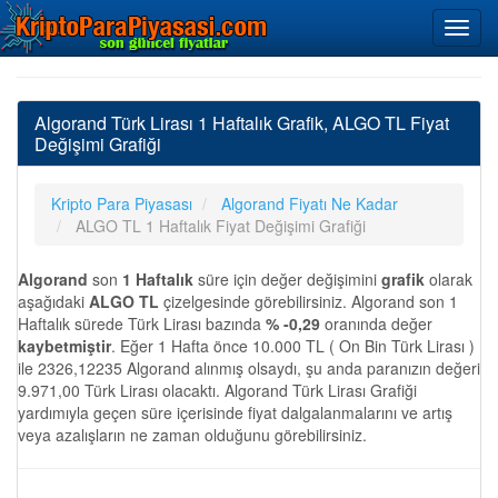
Algorand Türk Lirası 1 Haftalık Grafik, ALGO TL Fiyat
Değişimi Grafiği
Kripto Para Piyasası
Algorand Fiyatı Ne Kadar
ALGO TL 1 Haftalık Fiyat Değişimi Grafiği
Algorand
son
1 Haftalık
süre için değer değişimini
grafik
olarak
aşağıdaki
ALGO TL
çizelgesinde görebilirsiniz. Algorand son 1
Haftalık sürede Türk Lirası bazında
% -0,29
oranında değer
kaybetmiştir
. Eğer 1 Hafta önce 10.000 TL ( On Bin Türk Lirası )
ile 2326,12235 Algorand alınmış olsaydı, şu anda paranızın değeri
9.971,00 Türk Lirası olacaktı. Algorand Türk Lirası Grafiği
yardımıyla geçen süre içerisinde fiyat dalgalanmalarını ve artış
veya azalışların ne zaman olduğunu görebilirsiniz.