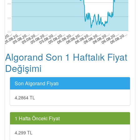
…
…
…
05.08.20…
06.08.20…
05.08.20…
06.08.20…
05.08.20…
06.08.20…
.08.20…
06.08.20…
05.08.20…
06.08.20…
05.08.20…
06.08.20…
05.08.20…
06.08.20…
Algorand Son 1 Haftalık Fiyat
Değişimi
Son Algorand Fiyatı
4,2864 TL
1 Hafta Önceki Fiyat
4,299 TL