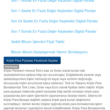
Son 7 Günde En Fazla Değer Kazanan Digital Paralar
Son 1 Saatte En Fazla Değer Kaybeden Digital Paralar
Son 24 Saatte En Fazla Değer Kaybeden Digital Paralar
Son 7 Günde En Fazla Değer Kaybeden Digital Paralar
Vadeli Bitcoin İşlemleri Fiyat Takibi
Bitcoin Altcoin Karşılaştırmalı Yatırım Simülasyonu
Kripto Para Piyasası Facebook Sayfası
Önemli Uyarı
Kripto Paraların mevcut Türk Lirası ve Dolar olarak kurları site
ziyaretçilerimize sadece bilgi için sunulmuştur. Doğabilecek zararlar veya
spekülasyonlara ilişkin herhangi bir kayıp veya verilerin doğruluğu
konusunda hiçbir sorumluluk kabul edilemez. Türk ve Yabancı Kripto Para
Borsalarında Türk Lirası, Dolar veya Euro olarak fiyatları farklı olabilir. Kripto
para piyasası hakkında yeterli seviyede bilgi sahibi olmadan kripto para
piyasasında alım satım işlemlerini yapmamanızı tavsiye ederiz. Sitemiz bir
Kripto Para Borsası değildir, sadece kripto para kurları değerlerini
sunmaktayız. Verilen tanıtıcı bilgiler ışığında kripto para borsalarında işlem
yapmak tamamen ziyaretçinin kendi inisiatifindedir. Kripto Para Borsalarında