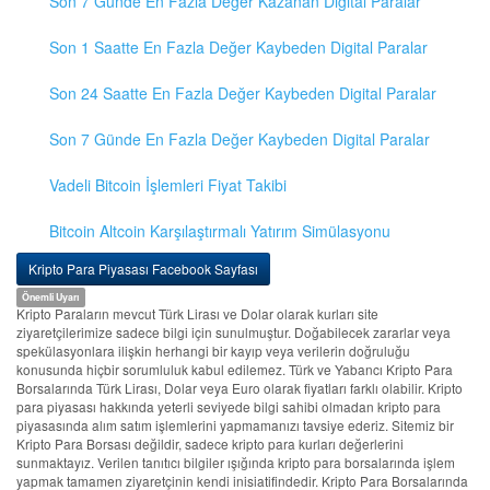
Son 7 Günde En Fazla Değer Kazanan Digital Paralar
Son 1 Saatte En Fazla Değer Kaybeden Digital Paralar
Son 24 Saatte En Fazla Değer Kaybeden Digital Paralar
Son 7 Günde En Fazla Değer Kaybeden Digital Paralar
Vadeli Bitcoin İşlemleri Fiyat Takibi
Bitcoin Altcoin Karşılaştırmalı Yatırım Simülasyonu
Kripto Para Piyasası Facebook Sayfası
Önemli Uyarı
Kripto Paraların mevcut Türk Lirası ve Dolar olarak kurları site
ziyaretçilerimize sadece bilgi için sunulmuştur. Doğabilecek zararlar veya
spekülasyonlara ilişkin herhangi bir kayıp veya verilerin doğruluğu
konusunda hiçbir sorumluluk kabul edilemez. Türk ve Yabancı Kripto Para
Borsalarında Türk Lirası, Dolar veya Euro olarak fiyatları farklı olabilir. Kripto
para piyasası hakkında yeterli seviyede bilgi sahibi olmadan kripto para
piyasasında alım satım işlemlerini yapmamanızı tavsiye ederiz. Sitemiz bir
Kripto Para Borsası değildir, sadece kripto para kurları değerlerini
sunmaktayız. Verilen tanıtıcı bilgiler ışığında kripto para borsalarında işlem
yapmak tamamen ziyaretçinin kendi inisiatifindedir. Kripto Para Borsalarında