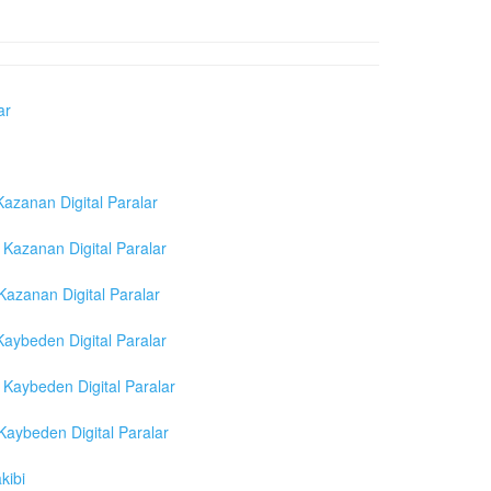
ar
azanan Digital Paralar
Kazanan Digital Paralar
azanan Digital Paralar
aybeden Digital Paralar
Kaybeden Digital Paralar
aybeden Digital Paralar
kibi