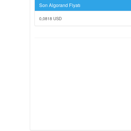
Son Algorand Fiyatı
0,0818 USD