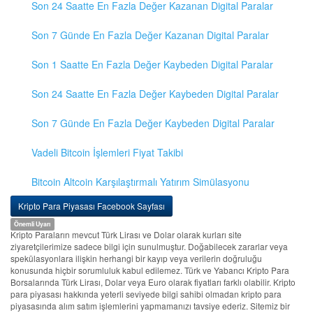
Son 24 Saatte En Fazla Değer Kazanan Digital Paralar
Son 7 Günde En Fazla Değer Kazanan Digital Paralar
Son 1 Saatte En Fazla Değer Kaybeden Digital Paralar
Son 24 Saatte En Fazla Değer Kaybeden Digital Paralar
Son 7 Günde En Fazla Değer Kaybeden Digital Paralar
Vadeli Bitcoin İşlemleri Fiyat Takibi
Bitcoin Altcoin Karşılaştırmalı Yatırım Simülasyonu
Kripto Para Piyasası Facebook Sayfası
Önemli Uyarı
Kripto Paraların mevcut Türk Lirası ve Dolar olarak kurları site
ziyaretçilerimize sadece bilgi için sunulmuştur. Doğabilecek zararlar veya
spekülasyonlara ilişkin herhangi bir kayıp veya verilerin doğruluğu
konusunda hiçbir sorumluluk kabul edilemez. Türk ve Yabancı Kripto Para
Borsalarında Türk Lirası, Dolar veya Euro olarak fiyatları farklı olabilir. Kripto
para piyasası hakkında yeterli seviyede bilgi sahibi olmadan kripto para
piyasasında alım satım işlemlerini yapmamanızı tavsiye ederiz. Sitemiz bir