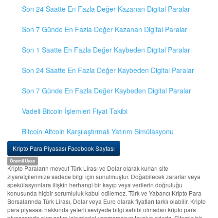
Son 24 Saatte En Fazla Değer Kazanan Digital Paralar
Son 7 Günde En Fazla Değer Kazanan Digital Paralar
Son 1 Saatte En Fazla Değer Kaybeden Digital Paralar
Son 24 Saatte En Fazla Değer Kaybeden Digital Paralar
Son 7 Günde En Fazla Değer Kaybeden Digital Paralar
Vadeli Bitcoin İşlemleri Fiyat Takibi
Bitcoin Altcoin Karşılaştırmalı Yatırım Simülasyonu
Kripto Para Piyasası Facebook Sayfası
Önemli Uyarı
Kripto Paraların mevcut Türk Lirası ve Dolar olarak kurları site
ziyaretçilerimize sadece bilgi için sunulmuştur. Doğabilecek zararlar veya
spekülasyonlara ilişkin herhangi bir kayıp veya verilerin doğruluğu
konusunda hiçbir sorumluluk kabul edilemez. Türk ve Yabancı Kripto Para
Borsalarında Türk Lirası, Dolar veya Euro olarak fiyatları farklı olabilir. Kripto
para piyasası hakkında yeterli seviyede bilgi sahibi olmadan kripto para
piyasasında alım satım işlemlerini yapmamanızı tavsiye ederiz. Sitemiz bir