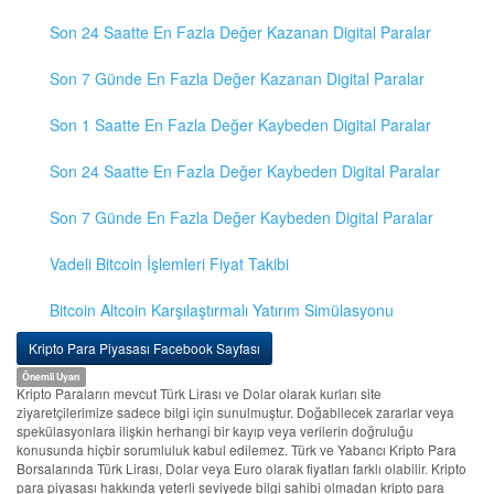
Son 24 Saatte En Fazla Değer Kazanan Digital Paralar
Son 7 Günde En Fazla Değer Kazanan Digital Paralar
Son 1 Saatte En Fazla Değer Kaybeden Digital Paralar
Son 24 Saatte En Fazla Değer Kaybeden Digital Paralar
Son 7 Günde En Fazla Değer Kaybeden Digital Paralar
Vadeli Bitcoin İşlemleri Fiyat Takibi
Bitcoin Altcoin Karşılaştırmalı Yatırım Simülasyonu
Kripto Para Piyasası Facebook Sayfası
Önemli Uyarı
Kripto Paraların mevcut Türk Lirası ve Dolar olarak kurları site
ziyaretçilerimize sadece bilgi için sunulmuştur. Doğabilecek zararlar veya
spekülasyonlara ilişkin herhangi bir kayıp veya verilerin doğruluğu
konusunda hiçbir sorumluluk kabul edilemez. Türk ve Yabancı Kripto Para
Borsalarında Türk Lirası, Dolar veya Euro olarak fiyatları farklı olabilir. Kripto
para piyasası hakkında yeterli seviyede bilgi sahibi olmadan kripto para