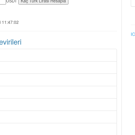
USDT
i 11:47:02
IC
irileri