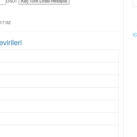
USDT
:17:02
IC
irileri