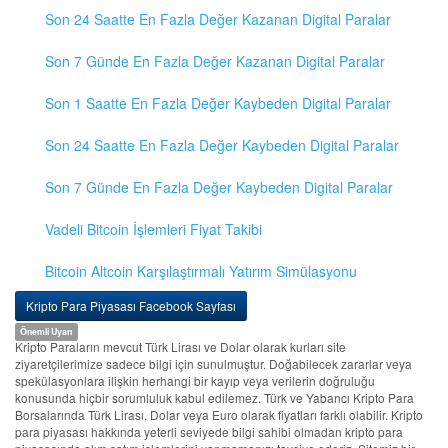
Son 24 Saatte En Fazla Değer Kazanan Digital Paralar
Son 7 Günde En Fazla Değer Kazanan Digital Paralar
Son 1 Saatte En Fazla Değer Kaybeden Digital Paralar
Son 24 Saatte En Fazla Değer Kaybeden Digital Paralar
Son 7 Günde En Fazla Değer Kaybeden Digital Paralar
Vadeli Bitcoin İşlemleri Fiyat Takibi
Bitcoin Altcoin Karşılaştırmalı Yatırım Simülasyonu
Kripto Para Piyasası Facebook Sayfası
Önemli Uyarı
Kripto Paraların mevcut Türk Lirası ve Dolar olarak kurları site
ziyaretçilerimize sadece bilgi için sunulmuştur. Doğabilecek zararlar veya
spekülasyonlara ilişkin herhangi bir kayıp veya verilerin doğruluğu
konusunda hiçbir sorumluluk kabul edilemez. Türk ve Yabancı Kripto Para
Borsalarında Türk Lirası, Dolar veya Euro olarak fiyatları farklı olabilir. Kripto
para piyasası hakkında yeterli seviyede bilgi sahibi olmadan kripto para