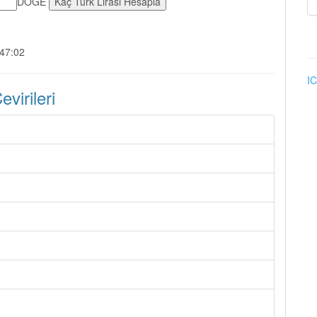
DOGE
:47:02
IC
irileri