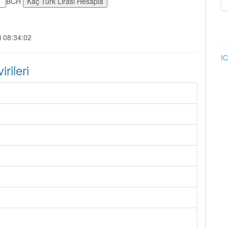
BCH
i 08:34:02
IC
rileri