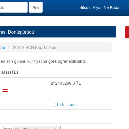
Bitcoin Fiyatı Ne Kadar
rası Dönüştürücü
dar
20616 BCH Kaç TL Eder
n son güncel kur fiyatına göre öğrenebilirsiniz.
rası (TL)
=
212495296,8 TL
( Türk Lirası )