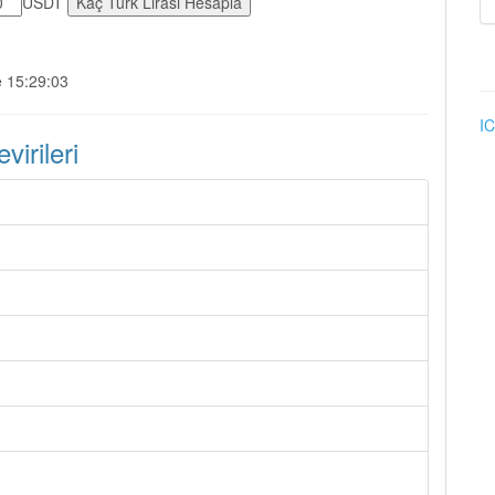
USDT
e 15:29:03
IC
irileri