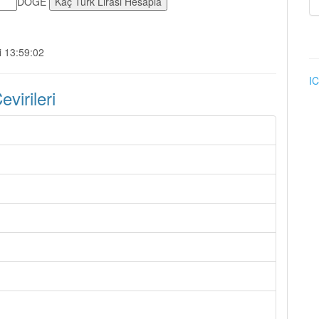
DOGE
i 13:59:02
IC
irileri