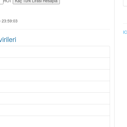
HOT
e 23:59:03
IC
rileri