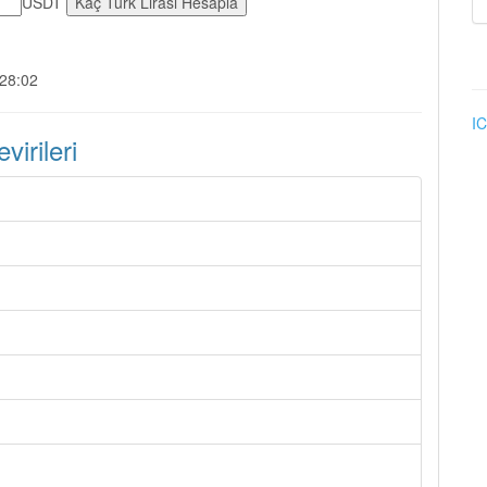
USDT
:28:02
IC
irileri