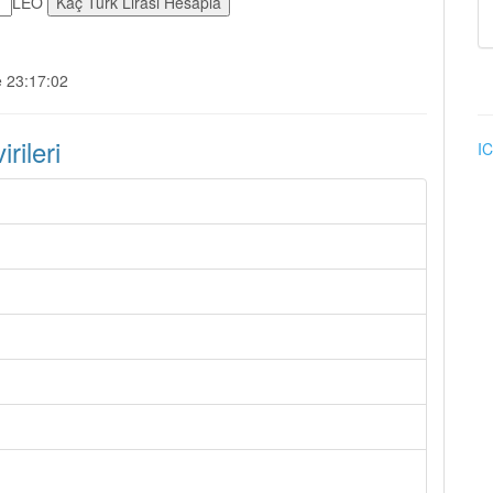
LEO
e 23:17:02
ileri
IC