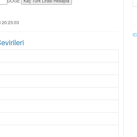
DOGE
i 20:23:03
IC
irileri