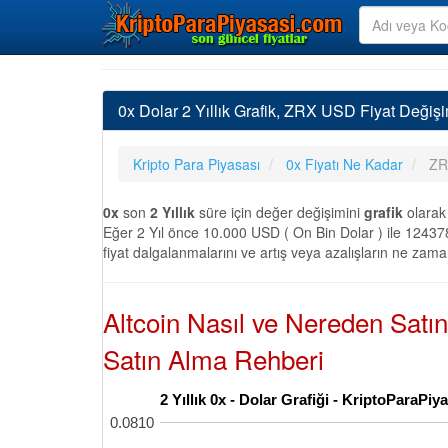
0x Dolar 2 Yıllık Grafik, ZRX USD Fiyat Değişi
Kripto Para Piyasası
0x Fiyatı Ne Kadar
ZRX
0x
son
2 Yıllık
süre için değer değişimini
grafik
olarak
Eğer 2 Yıl önce 10.000 USD ( On Bin Dolar ) ile 124378
fiyat dalgalanmalarını ve artış veya azalışların ne zama
Altcoin Nasıl ve Nereden Satı
Satın Alma Rehberi
2 Yıllık 0x - Dolar Grafiği - KriptoParaPi
0.0810