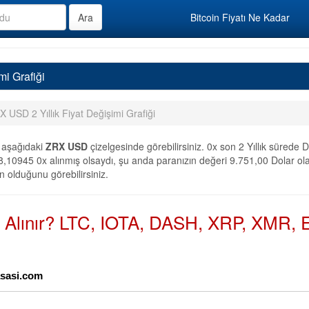
Bitcoin Fiyatı Ne Kadar
mi Grafiği
 USD 2 Yıllık Fiyat Değişimi Grafiği
 aşağıdaki
ZRX USD
çizelgesinde görebilirsiniz. 0x son 2 Yıllık sürede
,10945 0x alınmış olsaydı, şu anda paranızın değeri 9.751,00 Dolar olac
n olduğunu görebilirsiniz.
n Alınır? LTC, IOTA, DASH, XRP, XMR, E
yasasi.com