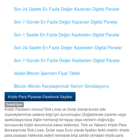
Son 24 Saatte En Fazla Değer Kazanan Digital Paralar
Son 7 Günde En Fazla Değer Kazanan Digital Paralar
Son 1 Saatte En Fazla Değer Kaybeden Digital Paralar
Son 24 Saatte En Fazla Değer Kaybeden Digital Paralar
Son 7 Günde En Fazla Değer Kaybeden Digital Paralar
Vadeli Bitcoin İşlemleri Fiyat Takibi
Bitcoin Altcoin Karşılaştırmalı Yatırım Simülasyonu
Kripto Para Piyasası Facebook Sayfası
Önemli Uyarı
Kripto Paraların mevcut Türk Lirası ve Dolar olarak kurları site
ziyaretçilerimize sadece bilgi için sunulmuştur. Doğabilecek zararlar veya
spekülasyonlara ilişkin herhangi bir kayıp veya verilerin doğruluğu
konusunda hiçbir sorumluluk kabul edilemez. Türk ve Yabancı Kripto Para
Borsalarında Türk Lirası, Dolar veya Euro olarak fiyatları farklı olabilir. Kripto
para piyasası hakkında yeterli seviyede bilgi sahibi olmadan kripto para